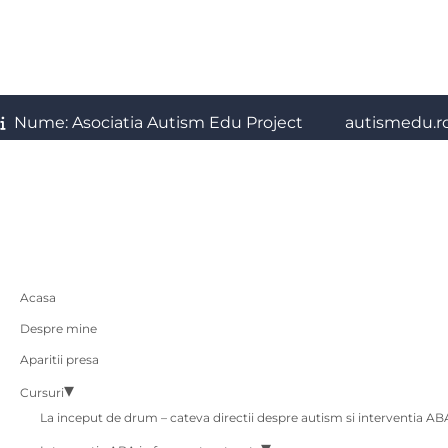
Nume: Asociatia Autism Edu Project
autismedu.r
Acasa
Despre mine
Aparitii presa
Cursuri
La inceput de drum – cateva directii despre autism si interventia AB