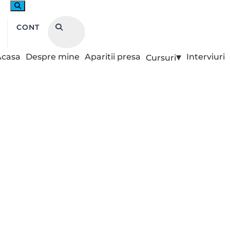
CONT
Acasa
Despre mine
Aparitii presa
Interviuri
Cursuri