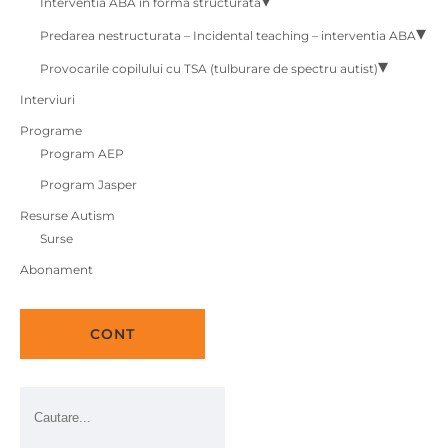
Interventia ABA in forma structurata
Predarea nestructurata – Incidental teaching – interventia ABA
Provocarile copilului cu TSA (tulburare de spectru autist)
Interviuri
Programe
Program AEP
Program Jasper
Resurse Autism
Surse
Abonament
CONT