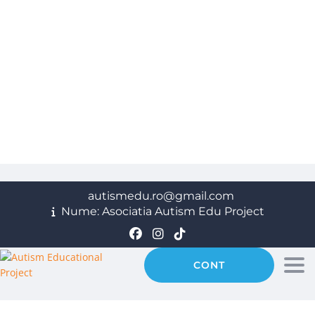
autismedu.ro@gmail.com
Nume: Asociatia Autism Edu Project
CONT
Tog