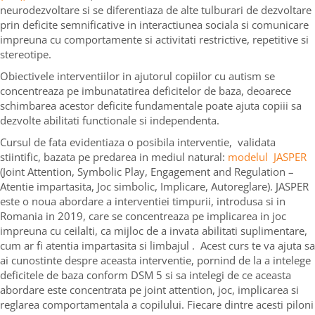
neurodezvoltare si se diferentiaza de alte tulburari de dezvoltare
prin deficite semnificative in interactiunea sociala si comunicare
impreuna cu comportamente si activitati restrictive, repetitive si
stereotipe.
Obiectivele interventiilor in ajutorul copiilor cu autism se
concentreaza pe imbunatatirea deficitelor de baza, deoarece
schimbarea acestor deficite fundamentale poate ajuta copiii sa
dezvolte abilitati functionale si independenta.
Cursul de fata evidentiaza o posibila interventie, validata
stiintific, bazata pe predarea in mediul natural:
modelul JASPER
(Joint Attention, Symbolic Play, Engagement and Regulation –
Atentie impartasita, Joc simbolic, Implicare, Autoreglare). JASPER
este o noua abordare a interventiei timpurii, introdusa si in
Romania in 2019, care se concentreaza pe implicarea in joc
impreuna cu ceilalti, ca mijloc de a invata abilitati suplimentare,
cum ar fi atentia impartasita si limbajul . Acest curs te va ajuta sa
ai cunostinte despre aceasta interventie, pornind de la a intelege
deficitele de baza conform DSM 5 si sa intelegi de ce aceasta
abordare este concentrata pe joint attention, joc, implicarea si
reglarea comportamentala a copilului. Fiecare dintre acesti piloni