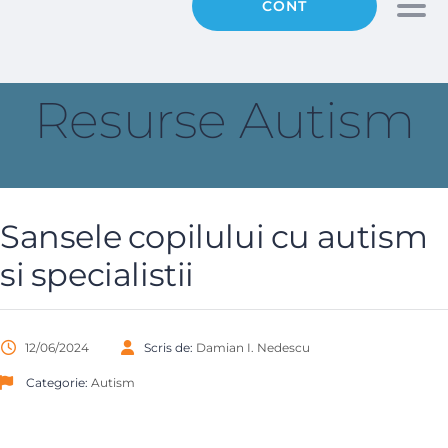
CONT
Togg
Resurse Autism
Sansele copilului cu autism
si specialistii
12/06/2024
Scris de:
Damian I. Nedescu
Categorie:
Autism