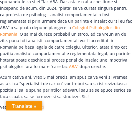
spunandu-le ca si ei “fac ABA. Dar asta e o alta chestiune si
incepand de acum, din 2024, “piata” se va curata singura pentru
ca profesia de psiholog – analist comportamental a fost
reglementata si prin urmare daca un parinte e inselat cu “si eu fac
ABA” o sa poata depune plangere la
Colegiul Psihologilor din
Romania
. O sa mai dureze probabil un strop, adica vreun an de
zile, pana toti analistii comportamentali vor fi acreditati in
Romania pe baza legala de catre colegiu. Ulterior, atata timp cat
pozitia analistul comportamental e reglementata legal, un parinte
hotarat poate deschide si proces penal de inselaciune impotriva
psihologilor fara formare “care fac
ABA”
dupa ureche.
Acum cativa ani, vreo 5 mai precis, am spus ca va veni si vremea
asta si ca “specialistii de carton” vor trebui sau sa isi revizuiasca
pozitia si sa le spuna parintilor adevarul sau sa se apuce serios sa
faca scoala, sa se formeze si sa studieze. Sic!
Translate »
Vezi detaliile:
click aici
Privire de ansamblu
Foarte multor psihologi li se pare ca interventia
ABA asupra unui