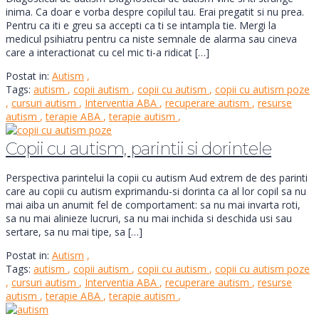
inima. Ca doar e vorba despre copilul tau. Erai pregatit si nu prea.
Pentru ca iti e greu sa accepti ca ti se intampla tie. Mergi la
medicul psihiatru pentru ca niste semnale de alarma sau cineva
care a interactionat cu cel mic ti-a ridicat […]
Postat in:
Autism
,
Tags:
autism
,
copii autism
,
copii cu autism
,
copii cu autism poze
,
cursuri autism
,
Interventia ABA
,
recuperare autism
,
resurse
autism
,
terapie ABA
,
terapie autism
,
Copii cu autism, parintii si dorintele
Perspectiva parintelui la copii cu autism Aud extrem de des parinti
care au copii cu autism exprimandu-si dorinta ca al lor copil sa nu
mai aiba un anumit fel de comportament: sa nu mai invarta roti,
sa nu mai alinieze lucruri, sa nu mai inchida si deschida usi sau
sertare, sa nu mai tipe, sa […]
Postat in:
Autism
,
Tags:
autism
,
copii autism
,
copii cu autism
,
copii cu autism poze
,
cursuri autism
,
Interventia ABA
,
recuperare autism
,
resurse
autism
,
terapie ABA
,
terapie autism
,