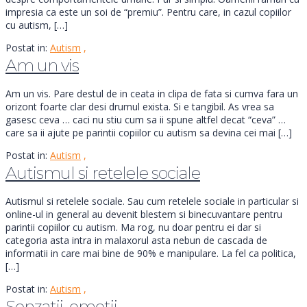
impresia ca este un soi de “premiu”. Pentru care, in cazul copiilor
cu autism, […]
Postat in:
Autism
,
Am un vis
Am un vis. Pare destul de in ceata in clipa de fata si cumva fara un
orizont foarte clar desi drumul exista. Si e tangibil. As vrea sa
gasesc ceva … caci nu stiu cum sa ii spune altfel decat “ceva” …
care sa ii ajute pe parintii copiilor cu autism sa devina cei mai […]
Postat in:
Autism
,
Autismul si retelele sociale
Autismul si retelele sociale. Sau cum retelele sociale in particular si
online-ul in general au devenit blestem si binecuvantare pentru
parintii copiilor cu autism. Ma rog, nu doar pentru ei dar si
categoria asta intra in malaxorul asta nebun de cascada de
informatii in care mai bine de 90% e manipulare. La fel ca politica,
[…]
Postat in:
Autism
,
Senzatii, emotii…