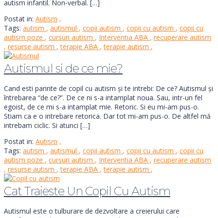
autism infantil. Non-verbal. […]
Postat in:
Autism
,
Tags:
autism
,
autismul
,
copii autism
,
copii cu autism
,
copii cu
autism poze
,
cursuri autism
,
Interventia ABA
,
recuperare autism
,
resurse autism
,
terapie ABA
,
terapie autism
,
Autismul si de ce mie?
Cand esti parinte de copil cu autism și te intrebi: De ce? Autismul și
întrebarea “de ce?”. De ce ni s-a intamplat noua. Sau, intr-un fel
egoist, de ce mi s-a intamplat mie. Retoric. Si eu mi-am pus-o.
Stiam ca e o intrebare retorica. Dar tot mi-am pus-o. De altfel mă
intrebam ciclic. Si atunci […]
Postat in:
Autism
,
Tags:
autism
,
autismul
,
copii autism
,
copii cu autism
,
copii cu
autism poze
,
cursuri autism
,
Interventia ABA
,
recuperare autism
,
resurse autism
,
terapie ABA
,
terapie autism
,
Cat Traieste Un Copil Cu Autism
Autismul este o tulburare de dezvoltare a creierului care