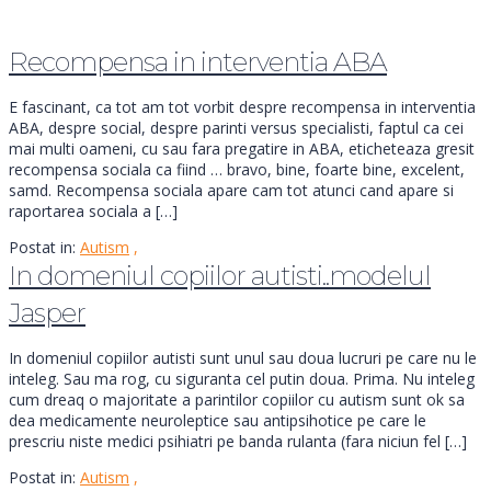
Recompensa in interventia ABA
E fascinant, ca tot am tot vorbit despre recompensa in interventia
ABA, despre social, despre parinti versus specialisti, faptul ca cei
mai multi oameni, cu sau fara pregatire in ABA, eticheteaza gresit
recompensa sociala ca fiind … bravo, bine, foarte bine, excelent,
samd. Recompensa sociala apare cam tot atunci cand apare si
raportarea sociala a […]
Postat in:
Autism
,
In domeniul copiilor autisti..modelul
Jasper
In domeniul copiilor autisti sunt unul sau doua lucruri pe care nu le
inteleg. Sau ma rog, cu siguranta cel putin doua. Prima. Nu inteleg
cum dreaq o majoritate a parintilor copiilor cu autism sunt ok sa
dea medicamente neuroleptice sau antipsihotice pe care le
prescriu niste medici psihiatri pe banda rulanta (fara niciun fel […]
Postat in:
Autism
,