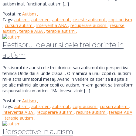
autism inalt functional, autism […]
Postat in:
Autism
,
Tags:
autism
,
autismer
,
autismul
,
ce este autismul
,
copii autism
,
cursuri autism
,
Interventia ABA
,
recuperare autism
,
resurse
autism
,
terapie ABA
,
terapie autism
,
Pestisorul de aur si cele trei dorinte in
autism
Pestisorul de aur si cele trei dorinte sau autismul din perspectiva
tehnica Unde dai si unde crapa… O mamica a unui copil cu autism
mi-a scris urmatorul mesaj. Avand in vedere ca sper sa ii ajute si
pe alte mămici ale unor copii cu autism, m-am gandit sa transform
raspunsul intr-un articol. “Ma lovesc zilnic […]
Postat in:
Autism
,
Tags:
autism
,
autismer
,
autismul
,
copii autism
,
cursuri autism
,
Interventia ABA
,
recuperare autism
,
resurse autism
,
terapie ABA
,
terapie autism
,
Perspective in autism