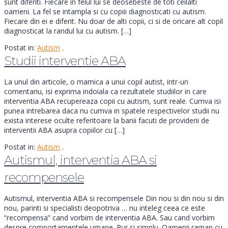
sunt diferiti. Fiecare in felul lui se deosebeste de toti ceilalti
oameni. La fel se intampla si cu copiii diagnosticati cu autism.
Fiecare din ei e diferit. Nu doar de alti copii, ci si de oricare alt copil
diagnosticat la randul lui cu autism. […]
Postat in:
Autism
,
Studii interventie ABA
La unul din articole, o mamica a unui copil autist, intr-un
comentariu, isi exprima indoiala ca rezultatele studiilor in care
interventia ABA recupereaza copii cu autism, sunt reale. Cumva isi
punea intrebarea daca nu cumva in spatele respectivelor studii nu
exista interese oculte referitoare la banii facuti de providerii de
interventii ABA asupra copiilor cu […]
Postat in:
Autism
,
Autismul, interventia ABA si
recompensele
Autismul, interventia ABA si recompensele Din nou si din nou si din
nou, parinti si specialisti deopotriva … nu inteleg ceea ce este
“recompensa” cand vorbim de interventia ABA. Sau cand vorbim
despre comportamentele umane. Pur si simplu. Oamenii raman cu