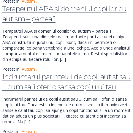
Postat in:
Autism
,
Terapeutul ABA si domeniul copiilor cu
autism – partea 1
Terapeutul ABA si domeniul copiilor cu autism – partea 1
Terapeutii sunt una din cele mai importante parti ale unei echipe
ABA construita in jurul unui copil. Sunt, daca imi permiteti o
comparatie, coloana vertebrala a unei echipe. Acolo unde analistul
comportamental e creierul iar parintele inima. Restul specialistilor
din echipa au fiecare rolul lor, […]
Postat in:
Autism
,
Indrumarul parintelui de copil autist sau
… cum sa ii oferi o sansa copilului tau
Indrumarul parintelui de copil autist sau … cum sa ii oferi o sansa
copilului tau. Daca esti la inceput de drum si vrei sa iti maximizezi
sansele ca al tau copil sa ajung un copil functional si la un moment
dat sa aduca un plus societatii … citeste cu atentie si incearca sa
urmezi. Nu […]
Postat in:
Autism
,