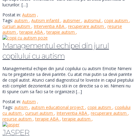
lucrurilor. […]
Postat in:
Autism
,
Tags:
autism
,
Autism infantil
,
autismer
,
autismul
,
copii autism
,
cursuri autism
,
Interventia ABA
,
recuperare autism
,
resurse
autism
,
terapie ABA
,
terapie autism
,
Managementul echipei din jurul
copilului cu autism
Managementul echipei din jurul copilului cu autism Emotie Nimeni
nu te pregateste sa devii parinte. Cu atat mai putin sa devii parinte
de copil autist. Atunci cand diagnosticul te loveste in capul pieptului
esti complet dezorientat si nu stii in ce directie sa o iei. Nimeni nu
iti spune cum sa faci sa te organizezi […]
Postat in:
Autism
,
Tags:
autism
,
autism educational project
,
copii autism
,
copilului
cu autism
,
cursuri autism
,
Interventia ABA
,
recuperare autism
,
resurse autism
,
terapie ABA
,
terapie autism
,
JASPER