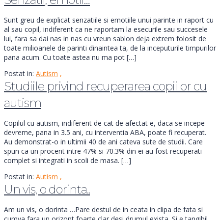
Sunt greu de explicat senzatiile si emotiile unui parinte in raport cu
al sau copil, indiferent ca ne raportam la esecurile sau succesele
lui, fara sa dai nas in nas cu vreun sablon deja extrem folosit de
toate milioanele de parinti dinaintea ta, de la inceputurile timpurilor
pana acum. Cu toate astea nu ma pot […]
Postat in:
Autism
,
Studiile privind recuperarea copiilor cu
autism
Copilul cu autism, indiferent de cat de afectat e, daca se incepe
devreme, pana in 3.5 ani, cu interventia ABA, poate fi recuperat.
Au demonstrat-o in ultimii 40 de ani cateva sute de studii. Care
spun ca un procent intre 47% si 70.3% din ei au fost recuperati
complet si integrati in scoli de masa. […]
Postat in:
Autism
,
Un vis, o dorinta..
Am un vis, o dorinta …Pare destul de in ceata in clipa de fata si
cumva fara un orizont foarte clar desi drumul exista. Si e tangibil.