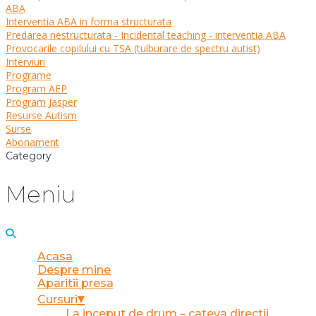
ABA
Interventia ABA in forma structurata
Predarea nestructurata - Incidental teaching - interventia ABA
Provocarile copilului cu TSA (tulburare de spectru autist)
Interviuri
Programe
Program AEP
Program Jasper
Resurse Autism
Surse
Abonament
Category
Meniu
Acasa
Despre mine
Aparitii presa
Cursuri
La inceput de drum – cateva directii