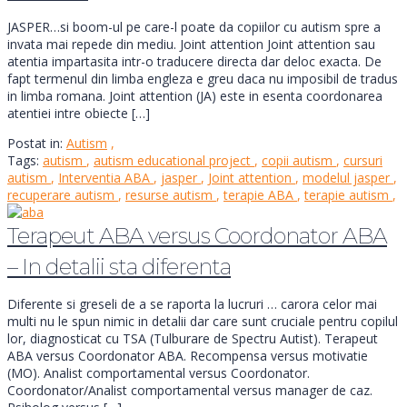
JASPER…si boom-ul pe care-l poate da copiilor cu autism spre a
invata mai repede din mediu. Joint attention Joint attention sau
atentia impartasita intr-o traducere directa dar deloc exacta. De
fapt termenul din limba engleza e greu daca nu imposibil de tradus
in limba romana. Joint attention (JA) este in esenta coordonarea
atentiei intre obiecte […]
Postat in:
Autism
,
Tags:
autism
,
autism educational project
,
copii autism
,
cursuri
autism
,
Interventia ABA
,
jasper
,
Joint attention
,
modelul jasper
,
recuperare autism
,
resurse autism
,
terapie ABA
,
terapie autism
,
Terapeut ABA versus Coordonator ABA
– In detalii sta diferenta
Diferente si greseli de a se raporta la lucruri … carora celor mai
multi nu le spun nimic in detalii dar care sunt cruciale pentru copilul
lor, diagnosticat cu TSA (Tulburare de Spectru Autist). Terapeut
ABA versus Coordonator ABA. Recompensa versus motivatie
(MO). Analist comportamental versus Coordonator.
Coordonator/Analist comportamental versus manager de caz.