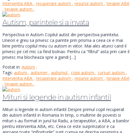
Interventia ABA
,
recuperare autism
,
resurse autism
,
terapie ABA
,
terapie autism
,
Autism, parintele si a invata
Perspectiva in Autism Copilul autist din perspectiva parintelui.
Uneori e greu sa privesc ca parinte prin prisma a ceea ce e mai
bine pentru copilul meu cu autism in viitor. Mai ales atunci cand il
privesc pe cel mic ca fiind bolnav. Pentru ca “filtrul” asta prin care il
privesc ma blocheaza spre a gandi […]
Postat in:
Autism
,
Tags:
autism
,
autismer
,
autismul
,
copii autism
,
cursuri autism
,
Interventia ABA
,
recuperare autism
,
resurse autism
,
terapie ABA
,
terapie autism
,
Mituri si legende in autism infantil
Mituri si legende in autism infantil Despre primul copil recuperat
din autism infantil in Romania In timp, o multime de povesti si
mituri s-au format in jurul lui Radu, a terapeutilor, a ABA, a banilor
pentru interventia ABA, etc. Ceea ce este surprinzator e ca
aproape toate “infloriturile” sunt cumva pe directia pesimista a