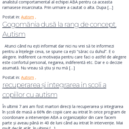
analistul comportamental al echipei ABA pentru ca aceasta
ramasese insarcinata. Prin urmare a cautat o alta. Dupa […]
Postat in:
Autism
,
Gogomănia dusă la rang de concept.
Autism
Atunci când nu ești informat dar nici nu vrei să te informezi
pentru a înțelege ceva, se spune ca ești “sărac cu duhul”. E o
alegere. Indiferent ca motivația pentru care faci o astfel de alegere
este confortul personal, negarea, indiferentă etc. Dar e o decizie
asumată. Nu vreau să știu și nu mă […]
Postat in:
Autism
,
recuperarea și integrarea in scoli a
copiilor cu autism
În ultimii 7 ani am fost martori direcți la recuperarea și integrarea
în școli de masă a 66% din copiii care au intrat în orice program de
coordonare a intervenției ABA a organizațiilor din care facem
parte și aveau până in 40 de luni când au intrat în intervenție. Mai
mult decât atât, în ultimii […]