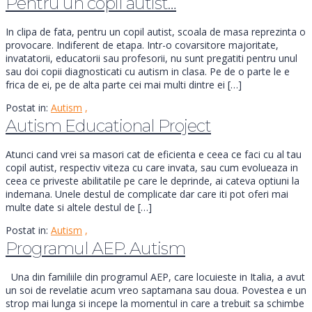
Pentru un copil autist…
In clipa de fata, pentru un copil autist, scoala de masa reprezinta o
provocare. Indiferent de etapa. Intr-o covarsitore majoritate,
invatatorii, educatorii sau profesorii, nu sunt pregatiti pentru unul
sau doi copii diagnosticati cu autism in clasa. Pe de o parte le e
frica de ei, pe de alta parte cei mai multi dintre ei […]
Postat in:
Autism
,
Autism Educational Project
Atunci cand vrei sa masori cat de eficienta e ceea ce faci cu al tau
copil autist, respectiv viteza cu care invata, sau cum evolueaza in
ceea ce priveste abilitatile pe care le deprinde, ai cateva optiuni la
indemana. Unele destul de complicate dar care iti pot oferi mai
multe date si altele destul de […]
Postat in:
Autism
,
Programul AEP. Autism
Una din familiile din programul AEP, care locuieste in Italia, a avut
un soi de revelatie acum vreo saptamana sau doua. Povestea e un
strop mai lunga si incepe la momentul in care a trebuit sa schimbe