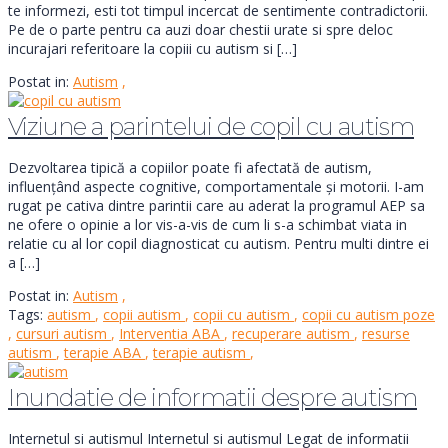
te informezi, esti tot timpul incercat de sentimente contradictorii.
Pe de o parte pentru ca auzi doar chestii urate si spre deloc
incurajari referitoare la copiii cu autism si […]
Postat in:
Autism
,
Viziune a parintelui de copil cu autism
Dezvoltarea tipică a copiilor poate fi afectată de autism,
influențând aspecte cognitive, comportamentale și motorii. I-am
rugat pe cativa dintre parintii care au aderat la programul AEP sa
ne ofere o opinie a lor vis-a-vis de cum li s-a schimbat viata in
relatie cu al lor copil diagnosticat cu autism. Pentru multi dintre ei
a […]
Postat in:
Autism
,
Tags:
autism
,
copii autism
,
copii cu autism
,
copii cu autism poze
,
cursuri autism
,
Interventia ABA
,
recuperare autism
,
resurse
autism
,
terapie ABA
,
terapie autism
,
Inundatie de informatii despre autism
Internetul si autismul Internetul si autismul Legat de informatii