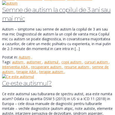
Semne de autism la copilul de 3 ani sau
mai mic
Autism – simptome sau semne de autism la copilul de 3 ani sau
mai mic Diagnosticul de autism la un copil de varsta mica Copilul
mic cu autism se poate diagnostica, in covarsitoarea majoritatea
a cazurilor, de catre un medic psihiatru cu experienta, in mai putin
de 2-3 minute din momentul in care intra in […]
Postat in:
Autism
,
Tags:
autism
,
autismer
,
autismul
,
copii autism
,
cursuri autism
,
Interventia ABA
,
recuperare autism
,
resurse autism
,
semne de
autism
,
terapie ABA
,
terapie autism
,
Ce este autismul?
Ce este autismul sau tulburarea de spectru autist, asa este numita
acum? Odata cu aparitia DSM 5 (2013) in US si a ICD 11 (2018) in
Europa – cele doua manuale de diagnostic pentru tulburarile
mintale – vechile diagnostice (autism atipic, note autiste, elemente
autiste, intarziere pervaziva de dezvoltare, sindrom asperger,