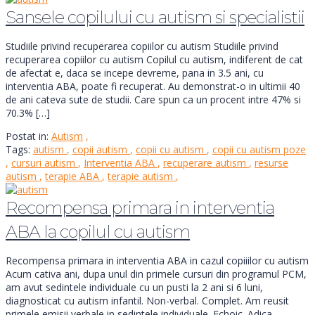
Sansele copilului cu autism si specialistii
Studiile privind recuperarea copiilor cu autism Studiile privind
recuperarea copiilor cu autism Copilul cu autism, indiferent de cat
de afectat e, daca se incepe devreme, pana in 3.5 ani, cu
interventia ABA, poate fi recuperat. Au demonstrat-o in ultimii 40
de ani cateva sute de studii. Care spun ca un procent intre 47% si
70.3% […]
Postat in:
Autism
,
Tags:
autism
,
copii autism
,
copii cu autism
,
copii cu autism poze
,
cursuri autism
,
Interventia ABA
,
recuperare autism
,
resurse
autism
,
terapie ABA
,
terapie autism
,
Recompensa primara in interventia
ABA la copilul cu autism
Recompensa primara in interventia ABA in cazul copiiilor cu autism
Acum cativa ani, dupa unul din primele cursuri din programul PCM,
am avut sedintele individuale cu un pusti la 2 ani si 6 luni,
diagnosticat cu autism infantil. Non-verbal. Complet. Am reusit
primele emisii verbale in sedintele individuale. Echoic. Adica