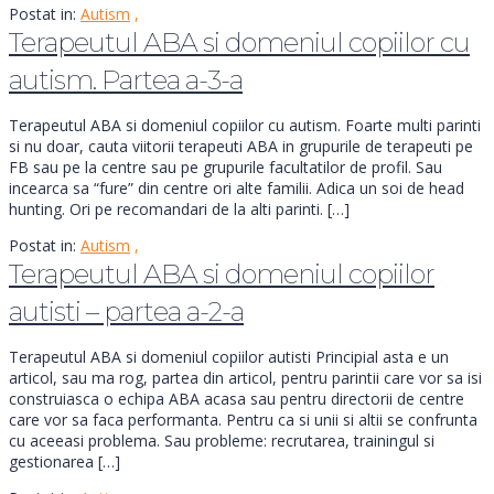
Postat in:
Autism
,
Terapeutul ABA si domeniul copiilor cu
autism. Partea a-3-a
Terapeutul ABA si domeniul copiilor cu autism. Foarte multi parinti
si nu doar, cauta viitorii terapeuti ABA in grupurile de terapeuti pe
FB sau pe la centre sau pe grupurile facultatilor de profil. Sau
incearca sa “fure” din centre ori alte familii. Adica un soi de head
hunting. Ori pe recomandari de la alti parinti. […]
Postat in:
Autism
,
Terapeutul ABA si domeniul copiilor
autisti – partea a-2-a
Terapeutul ABA si domeniul copiilor autisti Principial asta e un
articol, sau ma rog, partea din articol, pentru parintii care vor sa isi
construiasca o echipa ABA acasa sau pentru directorii de centre
care vor sa faca performanta. Pentru ca si unii si altii se confrunta
cu aceeasi problema. Sau probleme: recrutarea, trainingul si
gestionarea […]