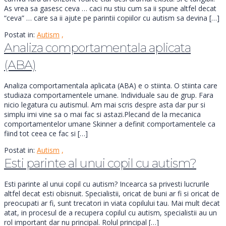
As vrea sa gasesc ceva … caci nu stiu cum sa ii spune altfel decat
“ceva” … care sa ii ajute pe parintii copiilor cu autism sa devina […]
Postat in:
Autism
,
Analiza comportamentala aplicata
(ABA)
Analiza comportamentala aplicata (ABA) e o stiinta. O stiinta care
studiaza comportamentele umane. Individuale sau de grup. Fara
nicio legatura cu autismul. Am mai scris despre asta dar pur si
simplu imi vine sa o mai fac si astazi.Plecand de la mecanica
comportamentelor umane Skinner a definit comportamentele ca
fiind tot ceea ce fac si […]
Postat in:
Autism
,
Esti parinte al unui copil cu autism?
Esti parinte al unui copil cu autism? Incearca sa privesti lucrurile
altfel decat esti obisnuit. Specialistii, oricat de buni ar fi si oricat de
preocupati ar fi, sunt trecatori in viata copilului tau. Mai mult decat
atat, in procesul de a recupera copilul cu autism, specialistii au un
rol important dar nu principal. Rolul principal […]