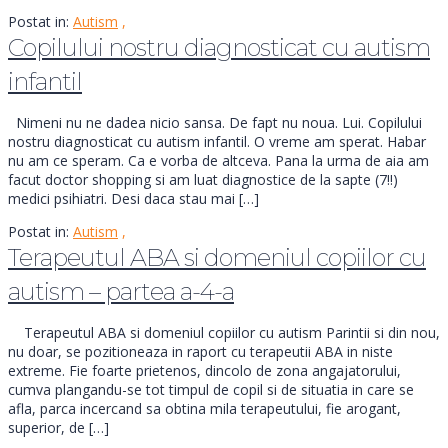
Postat in:
Autism
,
Copilului nostru diagnosticat cu autism
infantil
Nimeni nu ne dadea nicio sansa. De fapt nu noua. Lui. Copilului
nostru diagnosticat cu autism infantil. O vreme am sperat. Habar
nu am ce speram. Ca e vorba de altceva. Pana la urma de aia am
facut doctor shopping si am luat diagnostice de la sapte (7!!)
medici psihiatri. Desi daca stau mai […]
Postat in:
Autism
,
Terapeutul ABA si domeniul copiilor cu
autism – partea a-4-a
Terapeutul ABA si domeniul copiilor cu autism Parintii si din nou,
nu doar, se pozitioneaza in raport cu terapeutii ABA in niste
extreme. Fie foarte prietenos, dincolo de zona angajatorului,
cumva plangandu-se tot timpul de copil si de situatia in care se
afla, parca incercand sa obtina mila terapeutului, fie arogant,
superior, de […]