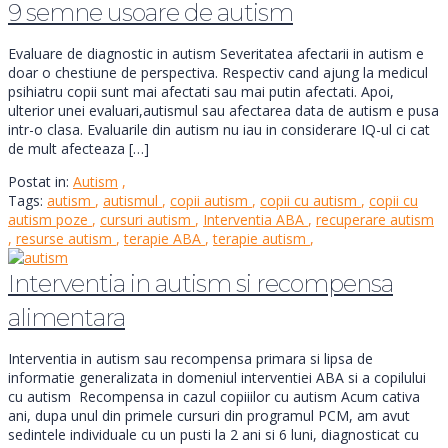
9 semne usoare de autism
Evaluare de diagnostic in autism Severitatea afectarii in autism e
doar o chestiune de perspectiva. Respectiv cand ajung la medicul
psihiatru copii sunt mai afectati sau mai putin afectati. Apoi,
ulterior unei evaluari,autismul sau afectarea data de autism e pusa
intr-o clasa. Evaluarile din autism nu iau in considerare IQ-ul ci cat
de mult afecteaza […]
Postat in:
Autism
,
Tags:
autism
,
autismul
,
copii autism
,
copii cu autism
,
copii cu
autism poze
,
cursuri autism
,
Interventia ABA
,
recuperare autism
,
resurse autism
,
terapie ABA
,
terapie autism
,
Interventia in autism si recompensa
alimentara
Interventia in autism sau recompensa primara si lipsa de
informatie generalizata in domeniul interventiei ABA si a copilului
cu autism Recompensa in cazul copiiilor cu autism Acum cativa
ani, dupa unul din primele cursuri din programul PCM, am avut
sedintele individuale cu un pusti la 2 ani si 6 luni, diagnosticat cu