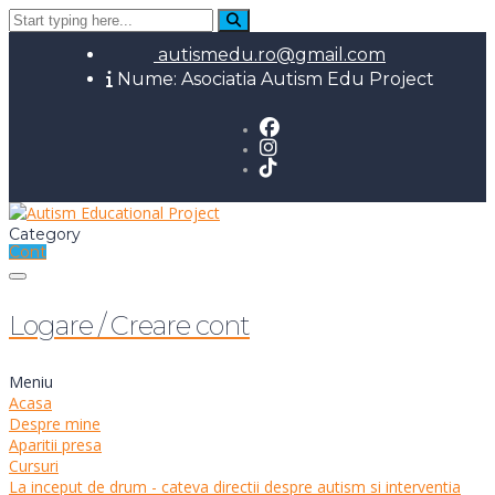
autismedu.ro@gmail.com
Nume: Asociatia Autism Edu Project
Category
Cont
Toggle navigation
Logare / Creare cont
Meniu
Acasa
Despre mine
Aparitii presa
Cursuri
La inceput de drum - cateva directii despre autism si interventia