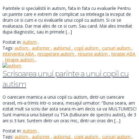
Parintele si specialistii in autism, fata in fata cu evaluarile Pentru
un parinte care e extrem de complicat sa inteleaga la inceput de
drum ce si cum e cu evaluarile unui copil cu autism. Si ce se
evalueaza. Dar mai ales de ce si cum. Sau cand. Mai ales imediat
dupa diagnostic, sau in primele […]
Postat in:
Autism
,
Tags:
autism
,
autismer
,
autismul
,
copii autism
,
cursuri autism
,
Interventia ABA
,
recuperare autism
,
resurse autism
,
terapie ABA
,
terapie autism
,
Scrisoarea unui parinte a unui copil cu
autism
O oarecare mamica a unui copil cu autism, dintr-un oarecare
orasel, mi-a trimis intr-o seara, mesajul urmator: “Buna seara, am
ezitat mult sa scriu dar asta seara m-am decis sa va MULTUMESC!
Sunt mamica unui băiețel cu TSA (tulburare de spectru autist), de 3
ani si 3 luni. Suntem dintr-un oras mic, dintr-un oras din […]
Postat in:
Autism
,
Tags:
autism
,
autismer
,
autismul
,
copii autism
,
cursuri autism
,