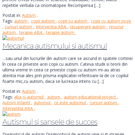
repetitie verbala ca onomatopee Recompensa […]
Postat in:
Autism
,
Tags:
autism
,
copii autism
,
copii cu autism
,
copii cu autism poze
,
cursuri autism
,
Interventia ABA
,
recuperare autism
,
resurse
autism
,
terapie ABA
,
terapie autism
,
Mecanica autismului si autismul
…sau unul din lucrurile din autism care se ascund in spatele cortinei
în ceea ce priveste acei copii cu autism. Cateva studii si teorii din
ultima vreme in ceea ce priveste copiii cu autism mi-au atras
atentia mai ales prin prisma explicatiei referitoare la de ce copilul
foarte mic,cu autism, daca se lucreaza intens cu […]
Postat in:
Autism
,
Tags:
aba si autismul
,
autism
,
autism educational project
,
Autism infantil
,
autismul
,
ce este autismul
,
cursuri autism
,
Interventia ABA
,
Autismul si sansele de succes
Diagosticul de autism Diagnosticul de autism vine si iti strange