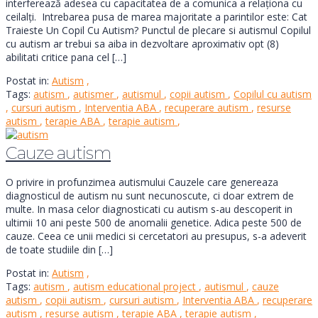
interferează adesea cu capacitatea de a comunica a relaționa cu
ceilalți. Intrebarea pusa de marea majoritate a parintilor este: Cat
Traieste Un Copil Cu Autism? Punctul de plecare si autismul Copilul
cu autism ar trebui sa aiba in dezvoltare aproximativ opt (8)
abilitati critice pana cel […]
Postat in:
Autism
,
Tags:
autism
,
autismer
,
autismul
,
copii autism
,
Copilul cu autism
,
cursuri autism
,
Interventia ABA
,
recuperare autism
,
resurse
autism
,
terapie ABA
,
terapie autism
,
Cauze autism
O privire in profunzimea autismului Cauzele care genereaza
diagnosticul de autism nu sunt necunoscute, ci doar extrem de
multe. In masa celor diagnosticati cu autism s-au descoperit in
ultimii 10 ani peste 500 de anomalii genetice. Adica peste 500 de
cauze. Ceea ce unii medici si cercetatori au presupus, s-a adeverit
de toate studiile din […]
Postat in:
Autism
,
Tags:
autism
,
autism educational project
,
autismul
,
cauze
autism
,
copii autism
,
cursuri autism
,
Interventia ABA
,
recuperare
autism
,
resurse autism
,
terapie ABA
,
terapie autism
,