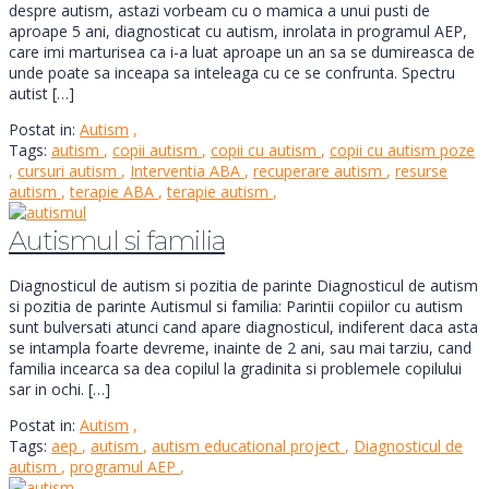
despre autism, astazi vorbeam cu o mamica a unui pusti de
aproape 5 ani, diagnosticat cu autism, inrolata in programul AEP,
care imi marturisea ca i-a luat aproape un an sa se dumireasca de
unde poate sa inceapa sa inteleaga cu ce se confrunta. Spectru
autist […]
Postat in:
Autism
,
Tags:
autism
,
copii autism
,
copii cu autism
,
copii cu autism poze
,
cursuri autism
,
Interventia ABA
,
recuperare autism
,
resurse
autism
,
terapie ABA
,
terapie autism
,
Autismul si familia
Diagnosticul de autism si pozitia de parinte Diagnosticul de autism
si pozitia de parinte Autismul si familia: Parintii copiilor cu autism
sunt bulversati atunci cand apare diagnosticul, indiferent daca asta
se intampla foarte devreme, inainte de 2 ani, sau mai tarziu, cand
familia incearca sa dea copilul la gradinita si problemele copilului
sar in ochi. […]
Postat in:
Autism
,
Tags:
aep
,
autism
,
autism educational project
,
Diagnosticul de
autism
,
programul AEP
,