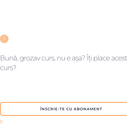
Ce este modelul JASPER
Înapoi la Panou control
Bună, grozav curs, nu e așa? Îți place acest
curs?
All of the most interesting lessons further. In order to continue
you just need to purchase it
ÎNSCRIE-TE CU ABONAMENT